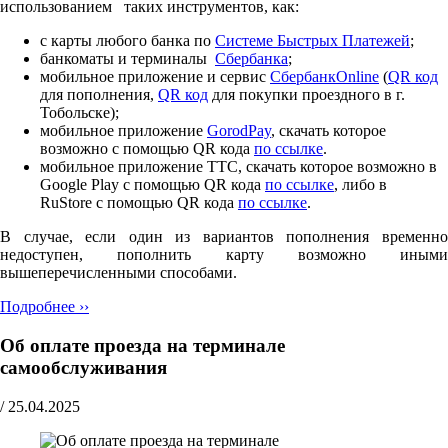
использованием таких инструментов, как:
с карты любого банка по
Cистеме Быстрых Платежей
;
банкоматы и терминалы
Сбербанка
;
мобильное приложение и сервис
СбербанкOnline
(
QR код
для пополнения,
QR код
для покупки проездного в г.
Тобольске);
мобильное приложение
GorodPay
, скачать которое
возможно с помощью QR кода
по ссылке
.
мобильное приложение ТТС, скачать которое возможно в
Google Play с помощью QR кода
по ссылке
, либо в
RuStore с помощью QR кода
по ссылке
.
В случае, если один из вариантов пополнения временно
недоступен, пополнить карту возможно иными
вышеперечисленными способами.
Подробнее ››
Об оплате проезда на терминале
самообслуживания
/
25.04.2025