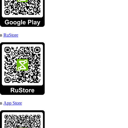
в
RuStore
в
App Store