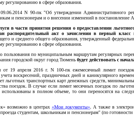
му регулированию в сфере образования.
9.06.2014 N 90-пк "Об утверждении Административного рег
никам и пенсионерам и о внесении изменений в постановление 
луги в части принятия решения о предоставлении льготног
дан распорядительный акт о зачислении в первый класс
в
бщего и среднего общего образования, утвержденный федерал
му регулированию в сфере образования.
го пользования по муниципальным маршрутам регулярных пере
вания городской округ город Тюмень
будет действовать с начала
 от 19 апреля 2016 г. N 100-пк ежемесячный лимит поездо
ез учета воскресений, праздничных дней и каникулярного врем
ет льготных транспортных карт денежных средств, минимальный
ества поездок. В случае если лимит месячных поездок по льго
е использованы в полном объеме, то они переносятся на след
ик» возможно в центрах
«Мои документы»
. А также в электро
проезда студентам, школьникам и пенсионерам" (по готовности