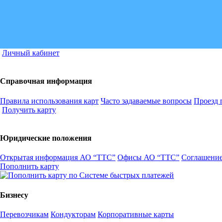
Личный кабинет
Справочная информация
Правила использования карт
Часто задаваемые вопросы
Проезд 
Получить карту
Юридические положения
Открытая информация АО “ТТС”
Офисы АО “ТТС”
Соглашение
Пополнить карту
Бизнесу
Перевозчикам
Кондукторам
Корпоративные карты