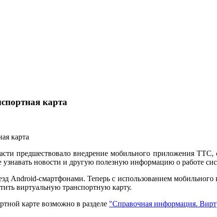
нспортная карта
асти предшествовало внедрение мобильного приложения ТТС, 
же узнавать новости и другую полезную информацию о работе си
езд Android-смартфонами. Теперь с использованием мобильного
тить виртуальную транспортную карту.
ртной карте возможно в разделе
"Справочная информация. Вирту