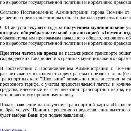
по выработке государственной политики и нормативно-правово
Согласно Постановлению Администрации города Тюмени от 0
решения о предоставлении льготного проезда студентам, школь
С 01 августа текущего года
за получением муниципальной ус
которых общеобразовательной организацией г.Тюмени из
образовательным программам начального общего, основного о
по выработке государственной политики и нормативно-правово
При этом льгота на проезд
на пассажирском транспорте обще
садоводческих товариществ в границах муниципального образо
В соответствии с Постановлением Администрации г. Тюмени
рассчитывается из количества двух разовых поездок в день (б
транспортных карт "Школьник" возможно после внесения на сч
провозного тарифа, с учетом предоставляемой льготы и колич
средства, внесенные на счет льготной транспортной карты, н
установленному провозному тарифу.
Подать заявление на получение транспортной карты «Школьн
выбрав услугу "Принятие решения о предоставлении льготного 
будет выбран Вами при подаче заявления).
Подробнее ››