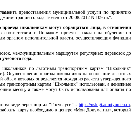
ламента предоставления муниципальной услуги по принятию
Администрации города Тюмени от 20.08.2012 N 109-пк":
о проезда школьникам могут обращаться лица, в отношении
 соответствии с Порядком приема граждан на обучение п
ьным органом исполнительной власти, осуществляющим функции
возок, межмуниципальным маршрутам регулярных перевозок до
 учебного года.
к школьников по льготным транспортным картам "Школьник"
ени). Осуществление проезда школьников на основании льготных
 объем которых определяется исходя из расчета утвержденного
тным транспортным картам "Школьник" использован, а денежные
ующий месяц, а также могут быть использованы для оплаты по
нном виде через портал "Госуслуги" -
https://uslugi.admtyumen.ru
 забрать карту необходимо в центре «Мои Документы», который