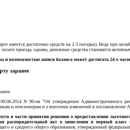
арте имеется достаточно средств на 2-3 поездки). Ведь при онл
оплате проезда, однако, денежные средства становятся активным
 и возможностью записи баланса может достигать 24-х часо
рту заранее
9.06.2014 N 90-пк "Об утверждении Административного рег
никам и пенсионерам и о внесении изменений в постановление 
луги в части принятия решения о предоставлении льготног
дан распорядительный акт о зачислении в первый класс
в
бщего и среднего общего образования, утвержденный федерал