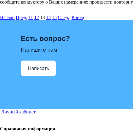
сообщите кондуктору о Ваших намерениях произвести повторну
Начало
Пред.
11
12
13
14
15
След.
Конец
Есть вопрос?
Напишите нам
Написать
Личный кабинет
Справочная информация