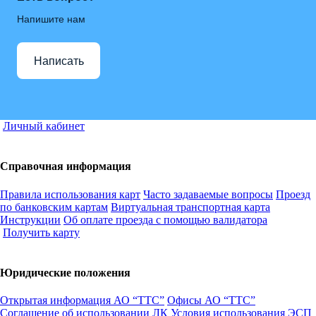
Напишите нам
Написать
Личный кабинет
Справочная информация
Правила использования карт
Часто задаваемые вопросы
Проезд
по банковским картам
Виртуальная транспортная карта
Инструкции
Об оплате проезда с помощью валидатора
Получить карту
Юридические положения
Открытая информация АО “ТТС”
Офисы АО “ТТС”
Соглашение об использовании ЛК
Условия использования ЭСП