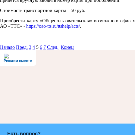
придется вручную вводить номер карты при пополнении.
Стоимость транспортной карты – 50 руб.
Приобрести карту «Общепользовательская» возможно в офисах
АО «ТТС» -
https://oao-tts.ru/ttshelp/acts/
.
Начало
Пред.
3
4
5
6
7
След.
Конец
Решаем вместе
Есть вопрос?