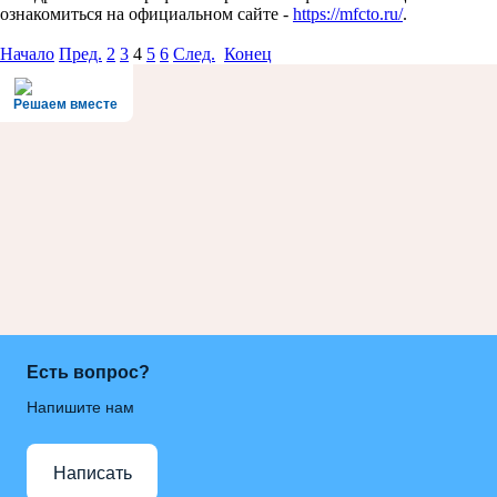
ознакомиться на официальном сайте -
https://mfcto.ru/
.
Начало
Пред.
2
3
4
5
6
След.
Конец
Решаем вместе
Есть вопрос?
Напишите нам
Написать