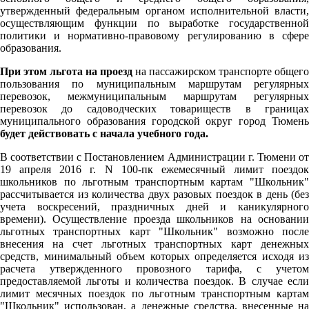
утвержденный федеральным органом исполнительной власти,
осуществляющим функции по выработке государственной
политики и нормативно-правовому регулированию в сфере
образования.
При этом льгота на проезд
на пассажирском транспорте общего
пользования по муниципальным маршрутам регулярных
перевозок, межмуниципальным маршрутам регулярных
перевозок до садоводческих товариществ в границах
муниципального образования городской округ город Тюмень
будет действовать с начала учебного года.
В соответствии с Постановлением Администрации г. Тюмени от
19 апреля 2016 г. N 100-пк ежемесячный лимит поездок
школьников по льготным транспортным картам "Школьник"
рассчитывается из количества двух разовых поездок в день (без
учета воскресений, праздничных дней и каникулярного
времени). Осуществление проезда школьников на основании
льготных транспортных карт "Школьник" возможно после
внесения на счет льготных транспортных карт денежных
средств, минимальный объем которых определяется исходя из
расчета утвержденного провозного тарифа, с учетом
предоставляемой льготы и количества поездок. В случае если
лимит месячных поездок по льготным транспортным картам
"Школьник" использован, а денежные средства, внесенные на