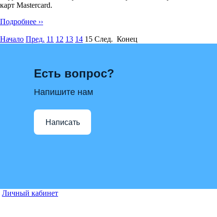
карт Mastercard.
Подробнее ››
Начало
Пред.
11
12
13
14
15
След. Конец
Есть вопрос?
Напишите нам
Написать
Личный кабинет