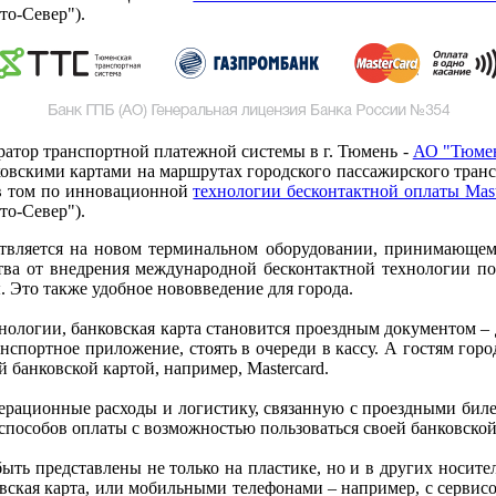
то-Север").
ератор транспортной платежной системы в г. Тюмень -
АО "Тюмен
овскими картами на маршрутах городского пассажирского трансп
 в том по инновационной
технологии бесконтактной оплаты Mast
то-Север").
ествляется на новом терминальном оборудовании, принимающем
тва от внедрения международной бесконтактной технологии по
 Это также удобное нововведение для города.
логии, банковская карта становится проездным документом – до
спортное приложение, стоять в очереди в кассу. А гостям горо
й банковской картой, например, Mastercard.
ерационные расходы и логистику, связанную с проездными биле
способов оплаты с возможностью пользоваться своей банковской
ть представлены не только на пластике, но и в других носител
вская карта, или мобильными телефонами – например, с сервисо