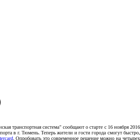
ская транспортная система" сообщают о старте c 16 ноября 201
орта в г. Тюмень. Теперь жители и гости города смогут быстро,
ercard
. Опробовать это современное решение можно на четыре