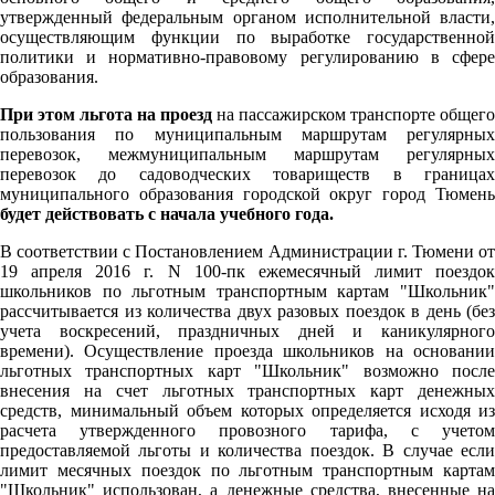
утвержденный федеральным органом исполнительной власти,
осуществляющим функции по выработке государственной
политики и нормативно-правовому регулированию в сфере
образования.
При этом льгота на проезд
на пассажирском транспорте общего
пользования по муниципальным маршрутам регулярных
перевозок, межмуниципальным маршрутам регулярных
перевозок до садоводческих товариществ в границах
муниципального образования городской округ город Тюмень
будет действовать с начала учебного года.
В соответствии с Постановлением Администрации г. Тюмени от
19 апреля 2016 г. N 100-пк ежемесячный лимит поездок
школьников по льготным транспортным картам "Школьник"
рассчитывается из количества двух разовых поездок в день (без
учета воскресений, праздничных дней и каникулярного
времени). Осуществление проезда школьников на основании
льготных транспортных карт "Школьник" возможно после
внесения на счет льготных транспортных карт денежных
средств, минимальный объем которых определяется исходя из
расчета утвержденного провозного тарифа, с учетом
предоставляемой льготы и количества поездок. В случае если
лимит месячных поездок по льготным транспортным картам
"Школьник" использован, а денежные средства, внесенные на