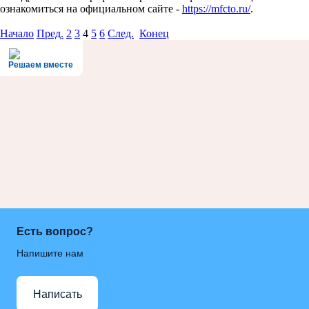
ознакомиться на официальном сайте -
https://mfcto.ru/
.
Начало
Пред.
2
3
4
5
6
След.
Конец
Решаем вместе
Есть вопрос?
Напишите нам
Написать