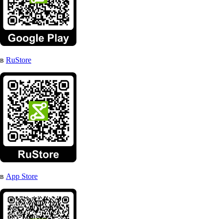
в
RuStore
в
App Store