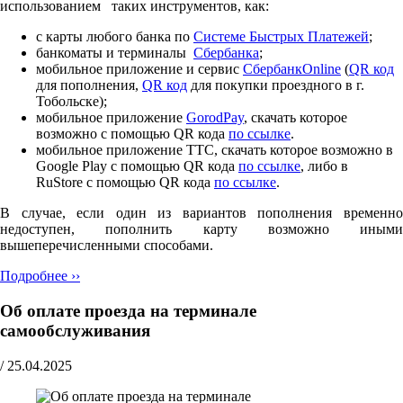
использованием таких инструментов, как:
с карты любого банка по
Cистеме Быстрых Платежей
;
банкоматы и терминалы
Сбербанка
;
мобильное приложение и сервис
СбербанкOnline
(
QR код
для пополнения,
QR код
для покупки проездного в г.
Тобольске);
мобильное приложение
GorodPay
, скачать которое
возможно с помощью QR кода
по ссылке
.
мобильное приложение ТТС, скачать которое возможно в
Google Play с помощью QR кода
по ссылке
, либо в
RuStore с помощью QR кода
по ссылке
.
В случае, если один из вариантов пополнения временно
недоступен, пополнить карту возможно иными
вышеперечисленными способами.
Подробнее ››
Об оплате проезда на терминале
самообслуживания
/
25.04.2025